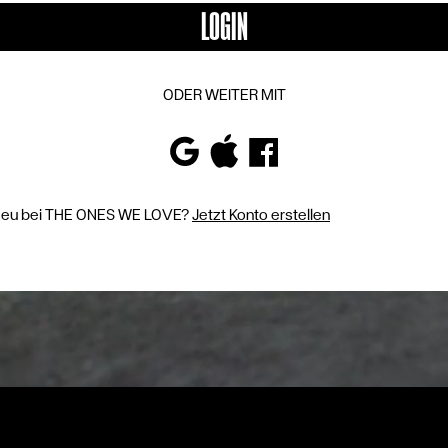
BLOG
LOGIN
SO FUNKTIONIERT
ODER WEITER MIT
SHOP
SPRACHE
DE
FR
EN
IT
eu bei THE ONES WE LOVE?
Jetzt Konto erstellen