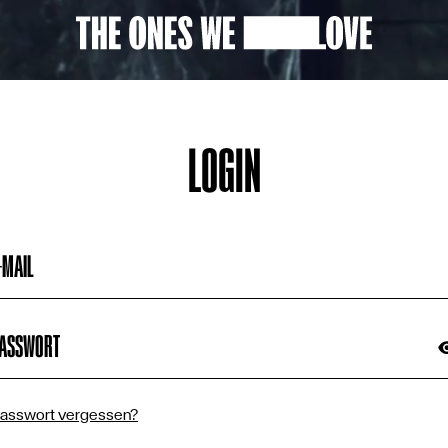
FILME
VORSTELLUNGEN
VOTINGS
LOGIN
COMMUNITY
-MAIL
FILMREIHEN
FILM VORSCHLAG
ASSWORT
KINOS
asswort vergessen?