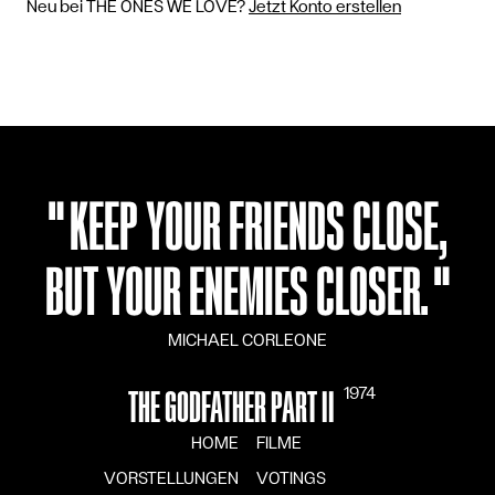
Neu bei THE ONES WE LOVE?
Jetzt Konto erstellen
SPRACHE
DE
FR
EN
IT
"
KEEP YOUR FRIENDS CLOSE,
BUT YOUR ENEMIES CLOSER.
"
MICHAEL CORLEONE
1974
THE GODFATHER PART II
HOME
FILME
VORSTELLUNGEN
VOTINGS