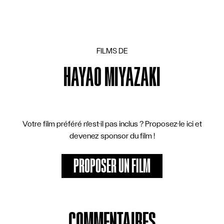
FILMS DE
HAYAO MIYAZAKI
1979
LUPIN THE THIRD: THE CASTLE OF CAGLIOSTRO
VOTE
Suiv
92 VOTES
Votre film préféré n'est-il pas inclus ? Proposez-le ici et
devenez sponsor du film !
PROPOSER UN FILM
COMMENTAIRES