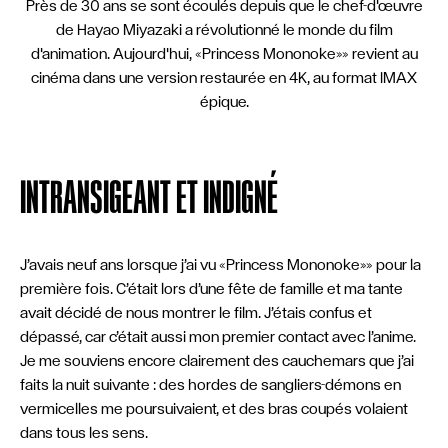
Près de 30 ans se sont écoulés depuis que le chef-d'œuvre
LANGUE
DE
FR
EN
IT
de Hayao Miyazaki a révolutionné le monde du film
d'animation. Aujourd'hui, «Princess Mononoke»» revient au
cinéma dans une version restaurée en 4K, au format IMAX
épique.
INTRANSIGEANT ET INDIGNÉ
J’avais neuf ans lorsque j’ai vu «Princess Mononoke»» pour la
première fois. C’était lors d’une fête de famille et ma tante
avait décidé de nous montrer le film. J’étais confus et
dépassé, car c’était aussi mon premier contact avec l’anime.
Je me souviens encore clairement des cauchemars que j’ai
faits la nuit suivante : des hordes de sangliers-démons en
vermicelles me poursuivaient, et des bras coupés volaient
dans tous les sens.