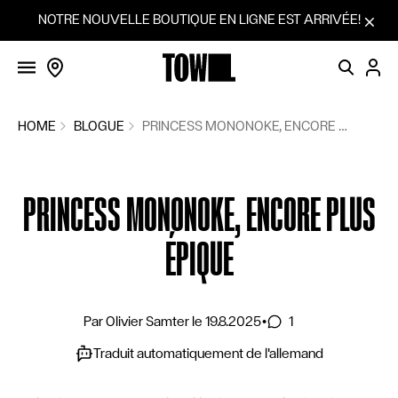
FILMS
Aller au contenu
NOTRE NOUVELLE BOUTIQUE EN LIGNE EST ARRIVÉE!
SÉANCES
VOTINGS
COMMUNITY
HOME
BLOGUE
PRINCESS MONONOKE, ENCORE PLUS ÉPIQUE
SÉRIES DE FILMS
PRINCESS MONONOKE, ENCORE PLUS
PROPOSER UN FILM
CINÉMAS
ÉPIQUE
BLOGUE
VOICI COMMENT ÇA MARCHE
1
Par
Olivier Samter
le
19.8.2025
•
BOUTIQUE
Traduit automatiquement de l'allemand